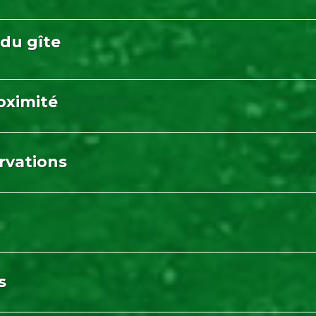
du gîte
roximité
ervations
s