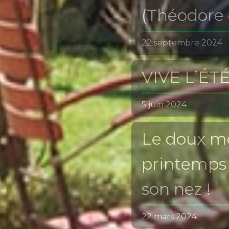
(Théodore 
22 septembre 2024
VIVE L’ÉTÉ
5 juin 2024
Le doux mo
printemps 
son nez !
22 mars 2024