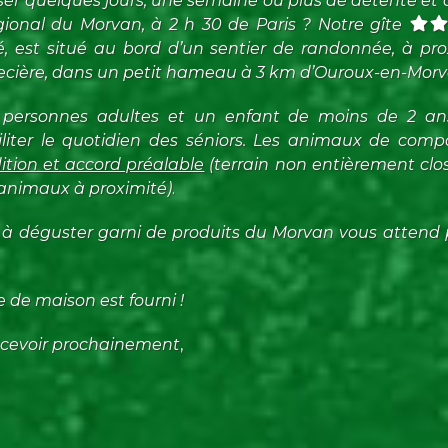
er quelques jours, une semaine ou plus de détente et
gional du Morvan, à 2 h 30 de Paris ? Notre gîte
, est situé au bord d’un sentier de randonnée, à pro
ecière, dans un petit hameau à 3 km d’Ouroux-en-Morv
 2 personnes adultes et un enfant de moins de 2 an
ter le quotidien des séniors.
Les animaux de compa
ition et accord préalable
(terrain non entièrement clo
animaux à proximité)
.
l
à déguster
garni de produits du Morvan vous attend 
ge de maison est fourni
!
recevoir prochainement
,