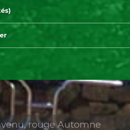
tés)
er
envenu, rouge Automne