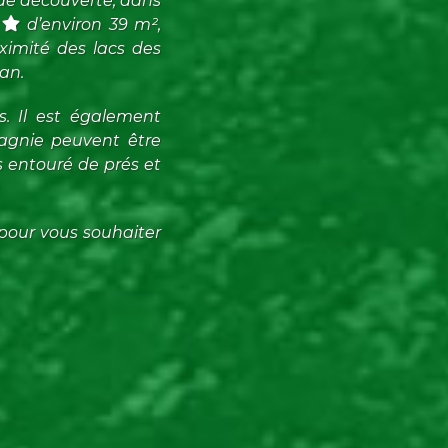
 de découverte, dans
d’environ 39 m²,
ximité des lacs des
an.
s. Il est également
gnie peuvent être
s entouré de prés et
pour vous souhaiter