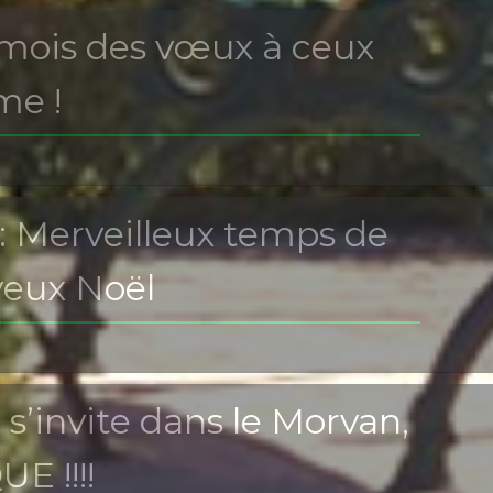
e mois des vœux à ceux
me !
 Merveilleux temps de
oyeux Noël
s’invite dans le Morvan,
E !!!!