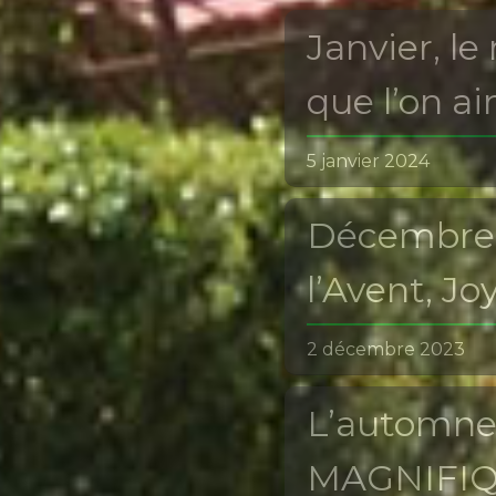
Janvier, l
que l’on ai
5 janvier 2024
Décembre:
l’Avent, J
2 décembre 2023
L’automne 
MAGNIFIQU