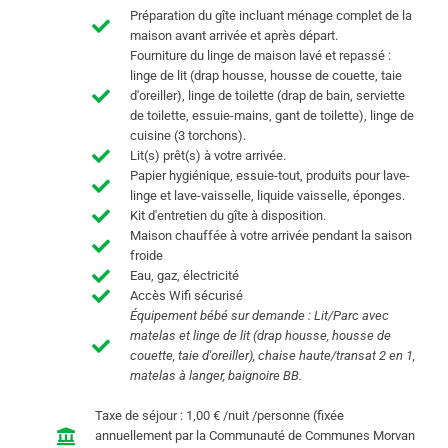
Préparation du gîte incluant ménage complet de la
maison avant arrivée et après départ.
Fourniture du linge de maison lavé et repassé :
linge de lit (drap housse, housse de couette, taie
d'oreiller), linge de toilette (drap de bain, serviette
de toilette, essuie-mains, gant de toilette), linge de
cuisine (3 torchons).
Lit(s) prêt(s) à votre arrivée.
Papier hygiénique, essuie-tout, produits pour lave-
linge et lave-vaisselle, liquide vaisselle, éponges.
K
it d'entretien du gîte
à disposition.
Maison chauffée à votre arrivée pendant la saison
froide
Eau, gaz, électricité
Accès Wifi sécurisé
Équipement bébé sur demande : Lit/Parc avec
matelas et linge de lit (drap housse, housse de
couette, taie d'oreiller), chaise haute/transat 2 en 1,
matelas à langer, baignoire BB.
Taxe de séjour : 1,00 € /nuit /personne (fixée
annuellement par la Communauté de Communes Morvan