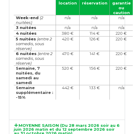
location
réservation
garantie
ou
caution
Week-end
(2
n/a
n/a
n/a
nuitées)
3 nuitées
n/a
n/a
n/a
4 nuitées
380 €
114 €
220 €
5 nuitées
(entre 2
420 €
126 €
220 €
samedis, sous
réserve)
6 nuitées
(entre 2
470 €
141 €
220 €
samedis, sous
réserve)
Semaine, 7
520 €
156 €
220 €
nuitées, du
samedi au
samedi
Semaine
442 €
133 €
n/a
supplémentaire :
-15%
MOYENNE SAISON (Du 28 mars 2026 soir au 6
juin 2026 matin et du 12 septembre 2026 soir
au 31 octobre 2026 matin)