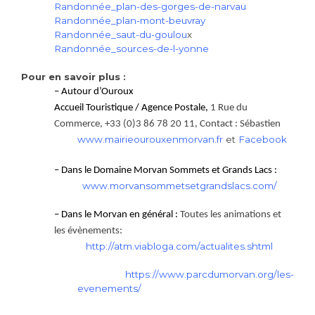
Randonnée_plan-des-gorges-de-narvau
Randonnée_plan-mont-beuvray
Randonnée_saut-du-goulou
x
Randonnée_sources-de-l-yonne
Pour en savoir plus :
– Autour d’Ouroux
Accueil Touristique / Agence Postale,
1 Rue du
Commerce, +33 (0)3 86 78 20 11, Contact : Sébastien
www.mairieourouxenmorvan.fr
et
Facebook
– Dans le Domaine Morvan Sommets et Grands Lacs :
www.morvansommetsetgrandslacs.com/
– Dans le Morvan en général :
Toutes les animations et
les évènements:
http://atm.viabloga.com/actualites.shtml
https://www.parcdumorvan.org/les-
evenements/