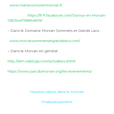
www.mairieourouxenmorvan.fr
https://fr-fr.facebook.com/Ouroux-en-Morvan-
1382544758694809/
– Dans le Domaine Morvan Sommets et Grands Lacs :
www.morvansommetsetgrandslacs.com/
– Dans le Morvan en général :
http://atm.viabloga.com/actualites.shtml
https://www.parcdumorvan.org/les-evenements/
Heureux séjour dans le Morvan
Chaleureusement,