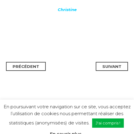
Christine
PRÉCÉDENT
SUIVANT
En poursuivant votre navigation sur ce site, vous acceptez
l’utilisation de cookies nous permettant réaliser des
statistiques (anonymisées) de visites.
J'ai compris !
© Gîte de Bussières
|
Site par
Beautiful Seven
& traductions par
En savoir plus...
Eva Gozlan