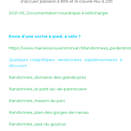
d’accueil passera à 65% et le couvre-feu à 23h
2021-05_Documentation-touristique-à-télécharger
Envie d’une sortie à pied, à vélo ?
https://www.mairieourouxenmorvan.fr/randonnees_pederstre
Quelques magnifiques randonnées supplémentaires à
découvrir :
Randonnée_domaine-des-grands-pres
Randonnée_le-petit-lac-de-panneciere
Randonnée_maison-du-parc
Randonnée_plan-des-gorges-de-narvau
Randonnée_saut-du-gouloux